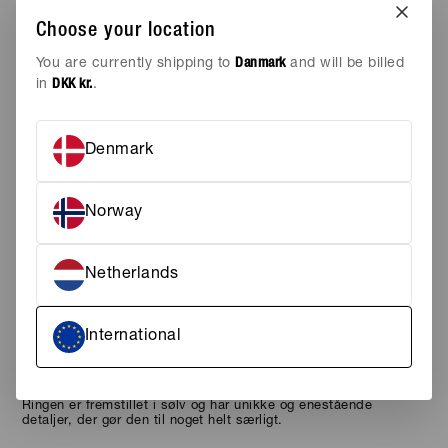
UDSOLGT
AREN KOMMER PÅ LAGER IGEN
Choose your location
Tilføj til ønskeskyen
You are currently shipping to
Danmark
and will be billed
in
DKK kr.
.
SILVER
Denmark
STØRRELSE
52
Norway
FARVE
SILVER
MATERIALE
SØLV
Netherlands
Elegant sølv ring
International
Fremhæver din personlige stil
Unikke og enestående detaljer
Shine Purple Ring i sølv fra Pernille Corydon er et smukt
smykke, der er perfekt til at udtrykke din egen personlige stil.
Ringen er fremstillet i sølv og har unikke og enestående
detaljer, der gør den til noget helt særligt.