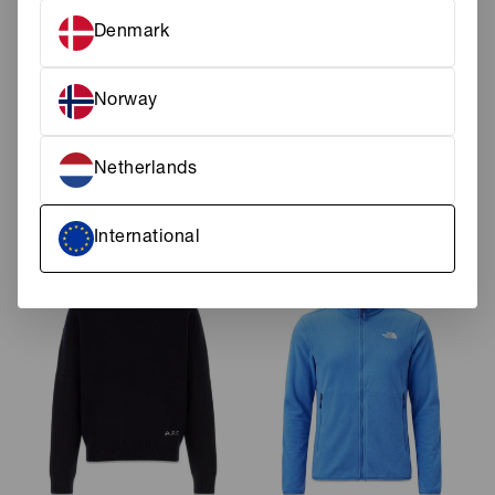
Denmark
Norway
OAMC PEACEMAKER
NN. 07
Netherlands
BUCKET HAT
GAEL 8267
270 DKK
3.500 DKK
International
NEW
NEW