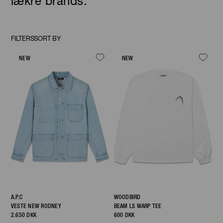
lækre brands.
FILTERS
SORT BY
Sort
By
NEW
NEW
A.P.C
WOODBIRD
VESTE NEW RODNEY
BEAM LS WARP TEE
2.650 DKK
600 DKK