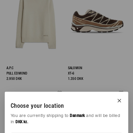
A.P.C
SALOMON
PULL EDMOND
XT-6
2.950 DKK
1.350 DKK
NEW
NEW
Choose your location
You are currently shipping to
Danmark
and will be billed
in
DKK kr.
.