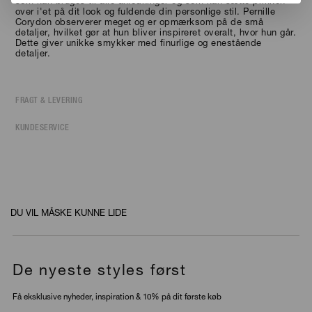
som kan bruges til alle anledninger og som kan sætte prikken
over i'et på dit look og fuldende din personlige stil. Pernille
Corydon observerer meget og er opmærksom på de små
detaljer, hvilket gør at hun bliver inspireret overalt, hvor hun går.
Dette giver unikke smykker med finurlige og enestående
detaljer.
FRAGT & LEVERING
KUNDESERVICE
DU VIL MÅSKE KUNNE LIDE
De nyeste styles først
Få eksklusive nyheder, inspiration & 10% på dit første køb