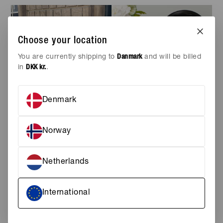
Choose your location
You are currently shipping to
Danmark
and will be billed
in
DKK kr.
.
Denmark
Norway
Netherlands
AW26 sneak
Tasker
NEW IN
ACCESSORIES
peek
Fuldend dit look
International
med den perfekte
SHOP THE EDIT
accessory.