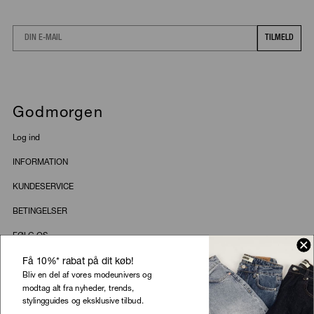
Email
TILMELD
Godmorgen
Log ind
INFORMATION
Få 10%* rabat på dit køb!
KUNDESERVICE
Bliv en del af vores modeunivers og
modtag alt fra nyheder, trends,
BETINGELSER
stylingguides og eksklusive tilbud.
FØLG OS
FORNAVN
E-MAIL
DAME
HERRE