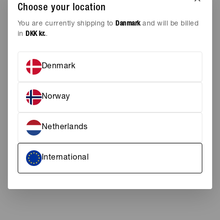
UDSOLGT
Choose your location
AREN KOMMER PÅ LAGER IGEN
You are currently shipping to
Danmark
and will be billed
Tilføj til ønskeskyen
in
DKK kr.
.
Denmark
MIDNIGHT BLUE
STØRRELSE
Norway
46
48
50
Netherlands
52
54
International
FARVE
MIDNIGHT BLUE
PASFORM
REGULAR, STRAIGHT