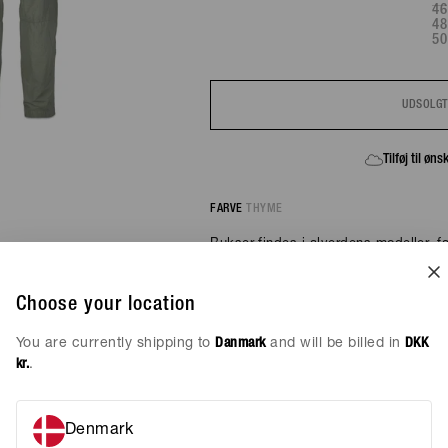
46
48
50
UDSOLG
FÅ BESKED, HVIS VAREN KOMMER PÅ LAGER IGEN
Tilføj til øn
FARVE
THYME
Bukser findes i alverdens modeller, far
enhver stil. Cargo Pant - Thyme fra C
seje bukser, som kan styles både til 
et par sorte eller blå bukser er klass
Choose your location
par mønstrede bukser giver et cool og
You are currently shipping to
Danmark
and will be billed in
DKK
Bukserne
fra
C.P. Company
kr.
.
Det italienske mærke C.P. Company bl
C.P. Company er et brand, der tilbyde
alle aldre. De producerer tøj, der kan
det behandles og vedligeholdes ordent
Denmark