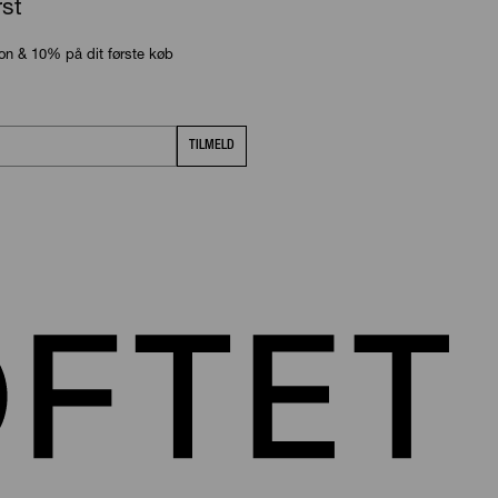
rst
ion & 10% på dit første køb
TILMELD