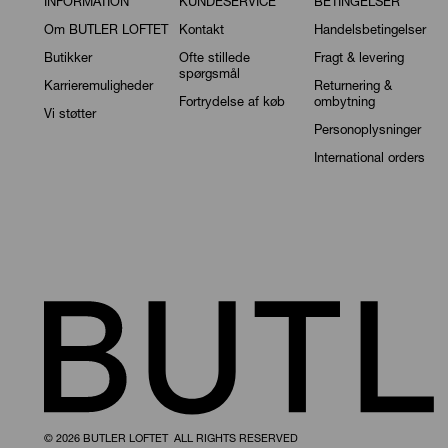
INFORMATION
KUNDESERVICE
BETINGELSER
Om BUTLER LOFTET
Kontakt
Handelsbetingelser
Butikker
Ofte stillede
Fragt & levering
spørgsmål
Karrieremuligheder
Returnering &
Fortrydelse af køb
ombytning
Vi støtter
Personoplysninger
International orders
© 2026 BUTLER LOFTET ALL RIGHTS RESERVED