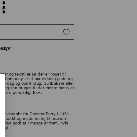
T
skeskyen
ver og tekstiler så der er noget til
.P. Company er et par virkelig gode og
hverdag og pænt brug. Suitbukser eller
isk og kan bruges til det meste mens et
 mere personligt look.
ev omdøbt fra Chester Perry i 1978.
r stærkt og moderne tøj til mænd i
 nydes godt af i mange år frem, hvis
ligt.