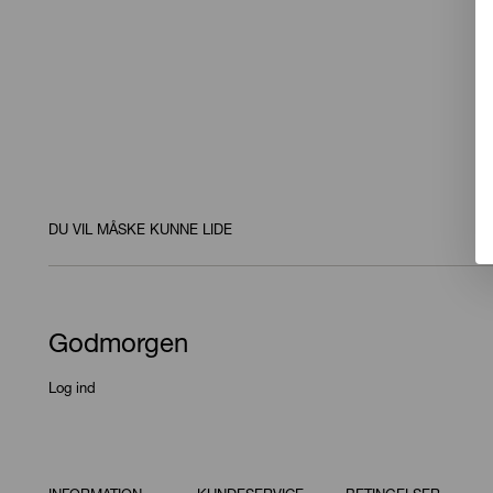
DU VIL MÅSKE KUNNE LIDE
Godmorgen
Log ind