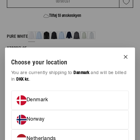
UDSOLGT
AREN KOMMER PÅ LAGER IGEN
Tilføj til ønskeskyen
PURE WHITE
STØRRELSE
37
Choose your location
38
39
You are currently shipping to
Danmark
and will be billed
40
in
DKK kr.
.
41
42
43
44
45
Denmark
FARVE
PURE WHITE
Norway
Stilfuld skjorte med et
SKJORTER
Netherlands