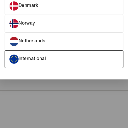
betyder at du kan bruge alle deres st
både tøj, tasker og sko, hvor kvalitete
Denmark
plads til at eksperimentere med mater
en unik flair for at blande forskellige p
Norway
FRAGT & LEVERING
Netherlands
KUNDESERVICE
International