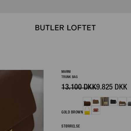
HURTIG 
MARNI
TRUNK BAG
13.100 DKK
9.825 DKK
GOLD BROWN
STØRRELSE