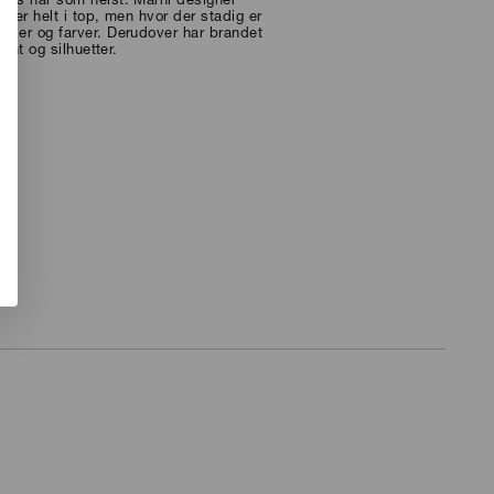
yles når som helst. Marni designer
n er helt i top, men hvor der stadig er
ialer og farver. Derudover har brandet
rint og silhuetter.