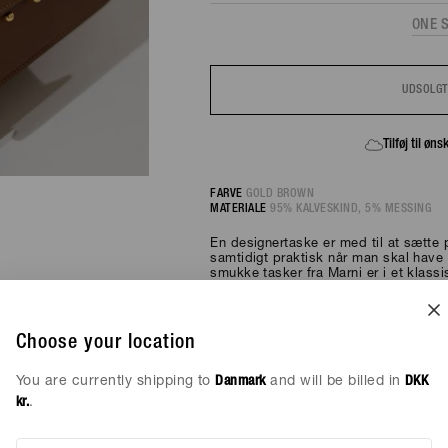
ONE S
UDSOLG
FÅ BESKED, HVIS VAREN KOMMER PÅ LAGER IGEN
Tilføj til øn
FARVE
GOLD BROWN
MATERIALE
95% KALVESKIND, 5% MESSING
En designertaske er med til at sætte pr
samtidigt praktisk når man skal have 
smukke tasker fra Marni er i et klass
klassiske farver og i flotte og mere un
designertaske er for de fleste et velo
for når først den helt rigtige taske er 
95% Kalveskind, 5% Messing
Choose your location
You are currently shipping to
Danmark
and will be billed in
DKK
Designertasker||skuldertasker
fra
Mar
kr.
.
Marni arbejder ud fra princippet om, 
til alle anledninger - fest såvel som 
udtænker hver kollektion med henblik