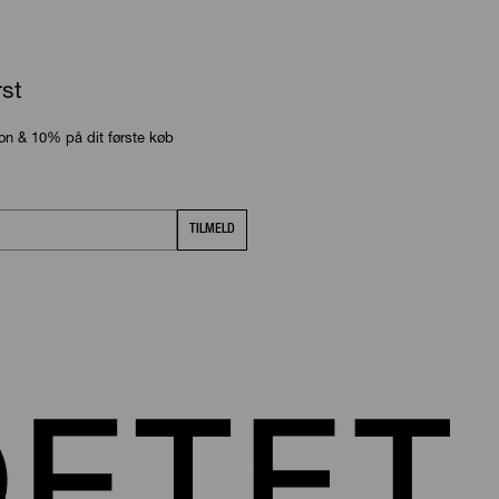
rst
ion & 10% på dit første køb
TILMELD