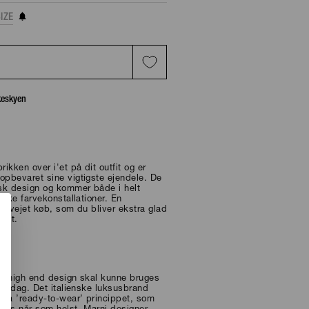
IZE
T
skeskyen
ikken over i'et på dit outfit og er
opbevaret sine vigtigste ejendele. De
isk design og kommer både i helt
ikke farvekonstallationer. En
vervejet køb, som du bliver ekstra glad
købt.
ni
at high end design skal kunne bruges
hverdag. Det italienske luksusbrand
 på ’ready-to-wear’ princippet, som