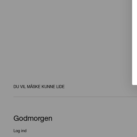
DU VIL MÅSKE KUNNE LIDE
Godmorgen
Log ind