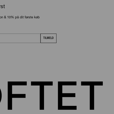
rst
ion & 10% på dit første køb
TILMELD