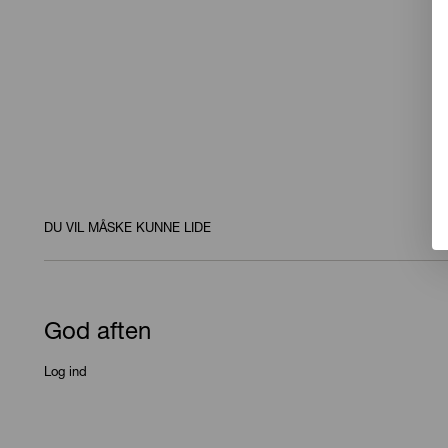
DU VIL MÅSKE KUNNE LIDE
God aften
Log ind