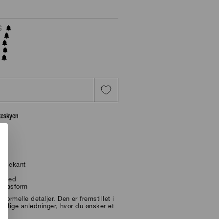
S
T
skeskyen
læsekant
jen
frihed
t pasform
formelle detaljer. Den er fremstillet i
 festlige anledninger, hvor du ønsker et