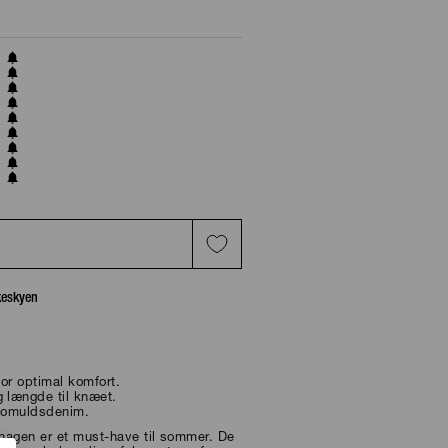
T
skeskyen
for optimal komfort.
 længde til knæet.
 bomuldsdenim.
hagen er et must-have til sommer. De