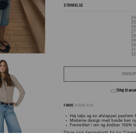
STØRRELSE
24
25
26
27
28
29
30
31
32
UDSOLG
FÅ BESKED, HVIS VAREN KOMMER PÅ LAGER IGEN
Tilføj til øn
FARVE
DENIM BLUE
Høj talje og en afslappet pasform 
Moderne design med brede ben og
Fremstillet i ren og åndbar 100%
Disse cool denimshorts fra Ivy Copen