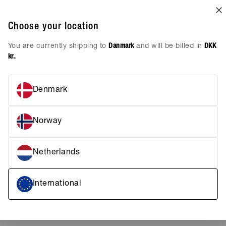
har en flatterende høj talje, brede b
for et stilfuldt look.
Choose your location
You are currently shipping to
Danmark
and will be billed in
DKK
FRAGT & LEVERING
kr.
.
KUNDESERVICE
Denmark
Norway
Netherlands
International