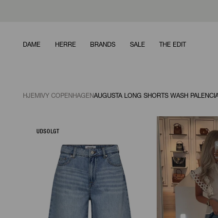
FÅ 10% RABAT PÅ DIN FØRSTE O
DAME
HERRE
BRANDS
SALE
THE EDIT
HJEM
IVY COPENHAGEN
AUGUSTA LONG SHORTS WASH PALENCIA
UDSOLGT