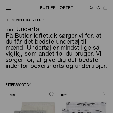
HJEM
UNDERTØJ - HERRE
Undertøj
HERRE
På Butler-loftet.dk sørger vi for, at
du får det bedste undertøj til
mænd. Undertøj er mindst lige så
vigtig, som andet tøj du bruger. Vi
sørger for, at give dig det bedste
indenfor boxershorts og undertrøjer.
FILTERS
SORT BY
Sort
By
NEW
NEW