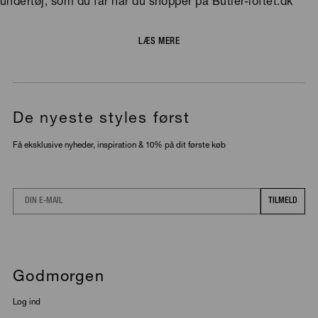
undertøj, som du får når du shopper på Butler-loftet.dk
LÆS MERE
De nyeste styles først
Få eksklusive nyheder, inspiration & 10% på dit første køb
Email
TILMELD
Godmorgen
Log ind