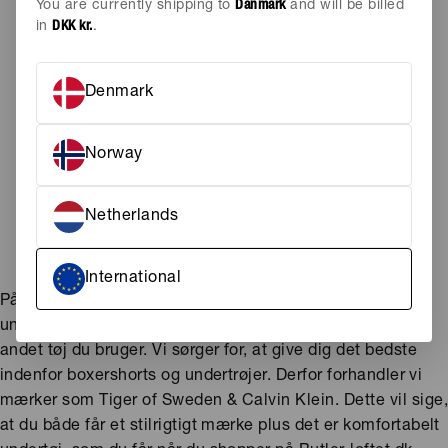
You are currently shipping to
Danmark
and will be billed
in
DKK kr.
.
Denmark
RALPH LAUREN
PAUL SMITH - PS
Norway
STRETCH COTTON TRUNK 3-PACK
RUNK 3 PACK PLAIN
400 DKK
450 DKK
Netherlands
International
På Butler-loftet.dk sørger vi for, at du får det bedste
undertøj til mænd. Undertøj er mindst lige så vigtig, som
andet tøj du bruger. Vi sørger for, at give dig det bedste
indenfor boxershorts og undertrøjer. Derfor forhandler vi
mærker som Tiger of Sweden & Calvin Klein. Dette vil sige
at du både får et stilrigtigt mærke plus det er komfortabelt