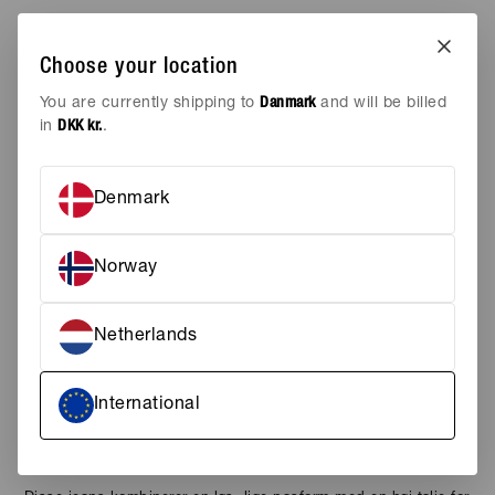
UDSOLGT
AREN KOMMER PÅ LAGER IGEN
Choose your location
Tilføj til ønskeskyen
You are currently shipping to
Danmark
and will be billed
in
DKK kr.
.
STØRRELSE
24/32
Denmark
25/32
26/32
27/32
28/32
29/32
Norway
30/32
31/32
Netherlands
FARVE
DENIM BLUE
PASFORM
LOOSE, STRAIGHT
International
Løs pasform med lige ben
Høj talje for en komfortabel silhuet
Klassisk mørkeblå denimvask