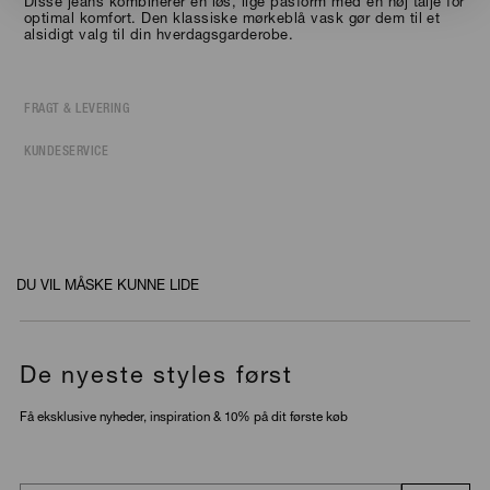
Disse jeans kombinerer en løs, lige pasform med en høj talje for
optimal komfort. Den klassiske mørkeblå vask gør dem til et
alsidigt valg til din hverdagsgarderobe.
FRAGT & LEVERING
KUNDESERVICE
DU VIL MÅSKE KUNNE LIDE
De nyeste styles først
Få eksklusive nyheder, inspiration & 10% på dit første køb
Email