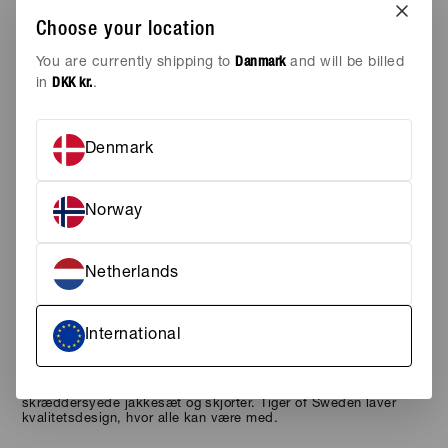
UDSOLGT
AREN KOMMER PÅ LAGER IGEN
Choose your location
Tilføj til ønskeskyen
You are currently shipping to
Danmark
and will be billed
in
DKK kr.
.
STØRRELSE
ONE SIZE
Denmark
FARVE
COGNAC
Norway
En pung er praktisk at have til at holde styr på de vigtigste
småting. Med WRENE - Cognac fra Tiger of Sweden har du styr
Netherlands
på dine mindste ejendele og er også en flot del af dit outfit.
Pungen
fra
Tiger of Sweden
International
Tiger of Sweden blev skabt I Stockholm i 1903. Tiger of Sweden
bestræber sig på at lave bæredygtigt tøj, der holder i mange år
for at forbedre vilkårene for planeten, industrien og samfundet
generelt. Tiger of Sweden er et fantastisk alternativ til
skræddersyede jakkesæt og skjorter. Tiger of Sweden laver
kvalitetsdesign, hvor alle kan være med.