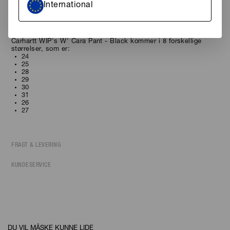
International
Bukserne
fra
Carhartt WIP
Se alle vores vores lækre
bukser fra Carhartt WIP
Carhartt WIP's W' Cara Pant - Black kommer i 8 forskellige
størrelser, som er:
24
25
28
29
30
31
26
27
FRAGT & LEVERING
KUNDESERVICE
DU VIL MÅSKE KUNNE LIDE