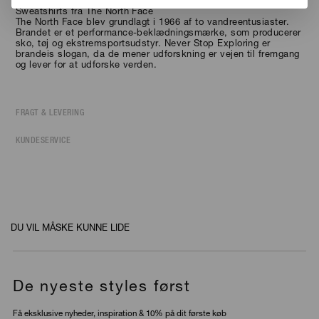
Sweatshirts
fra
The North Face
The North Face blev grundlagt i 1966 af to vandreentusiaster.
Brandet er et performance-beklædningsmærke, som producerer
sko, tøj og ekstremsportsudstyr. Never Stop Exploring er
brandeis slogan, da de mener udforskning er vejen til fremgang
og lever for at udforske verden.
FRAGT & LEVERING
KUNDESERVICE
DU VIL MÅSKE KUNNE LIDE
De nyeste styles først
Få eksklusive nyheder, inspiration & 10% på dit første køb