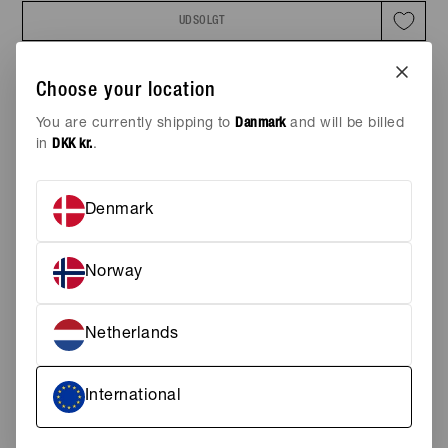
UDSOLGT
AREN KOMMER PÅ LAGER IGEN
Tilføj til ønskeskyen
Choose your location
STØRRELSE
You are currently shipping to
Danmark
and will be billed
in
DKK kr.
.
S
M
L
XL
Denmark
XXL
FARVE
BRICK HOUSE RED
Norway
En sweatshirt er en cool og casual hverdagsstyle, der er super
Netherlands
nem at style. En sweatshirt kan sagtens være stilet og bruges
på kontoret, især hvis den er i en lidt tyndere kvalitet. Style M
RAGLAN REDBOX CREW - NEW - Brick House Red fra The
North Face med et par lækre jeans eller brug den over dine
International
shorts om sommeren når vejret ikke er til både bare arme og
ben.