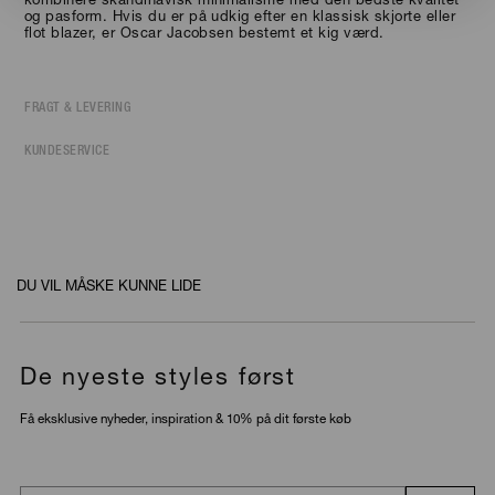
kombinere skandinavisk minimalisme med den bedste kvalitet
og pasform. Hvis du er på udkig efter en klassisk skjorte eller
flot blazer, er Oscar Jacobsen bestemt et kig værd.
FRAGT & LEVERING
KUNDESERVICE
DU VIL MÅSKE KUNNE LIDE
De nyeste styles først
Få eksklusive nyheder, inspiration & 10% på dit første køb
Email