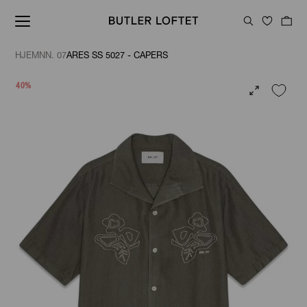
HJEM
NN. 07
ARES SS 5027 - CAPERS
40%