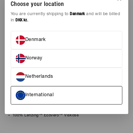
TILFØJ TIL KURV
Choose your location
You are currently shipping to
Danmark
and will be billed
Tilføj til ønskeskyen
in
DKK kr.
.
STØRRELSE
Denmark
S
M
L
XL
Norway
FARVE
CAPERS
PASFORM
REGULAR
Netherlands
Let og luftig viskosesskjorte
SKJORTER
International
med broderede detaljer og korte
ærmer.
100% Lenzing
™
Ecovero
™
Viskose